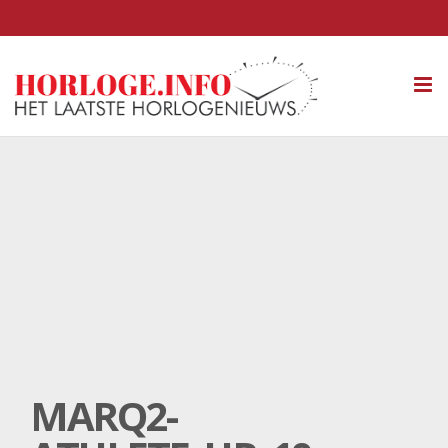
Tog
nav
MARQ2-