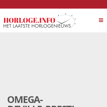
Tog
nav
OMEGA-