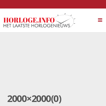
Tog
nav
2000×2000(0)