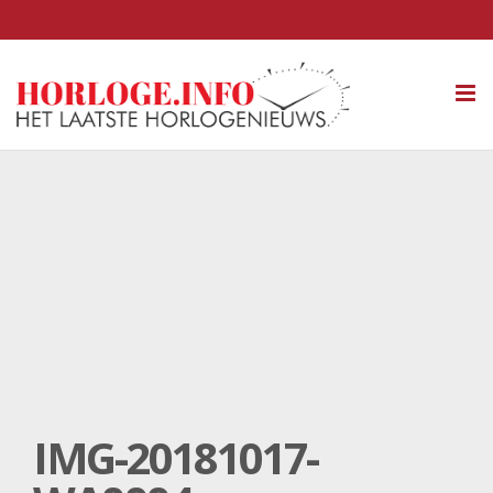
Tog
nav
IMG-20181017-