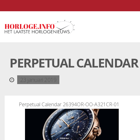
PERPETUAL CALENDAR 
23 januari 2019
Perpetual Calendar 26394OR-OO-A321CR-01