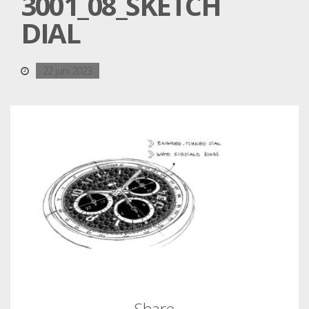
3001_08_SKETCH
DIAL
22 juni 2023
Share