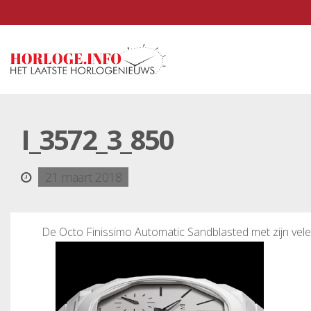
I_3572_3_850
21 maart 2018
De Octo Finissimo Automatic Sandblasted met zijn vele