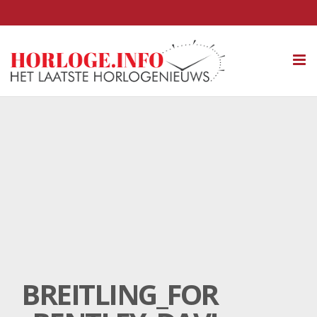
Tog
nav
BREITLING_FOR