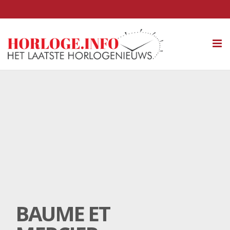
Tog
nav
BAUME ET