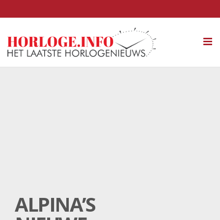
Tog
nav
ALPINA’S