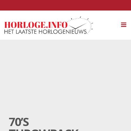
Tog
nav
70’S