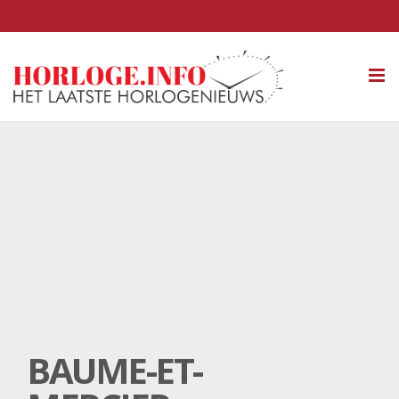
Tog
nav
BAUME-ET-