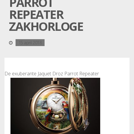
PARROT
REPEATER
ZAKHORLOGE
15 april 2018
De exuberante Jaquet Droz Parrot Repeater