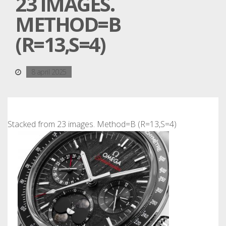
23 IMAGES.
METHOD=B
(R=13,S=4)
8 april 2025
Stacked from 23 images. Method=B (R=13,S=4)