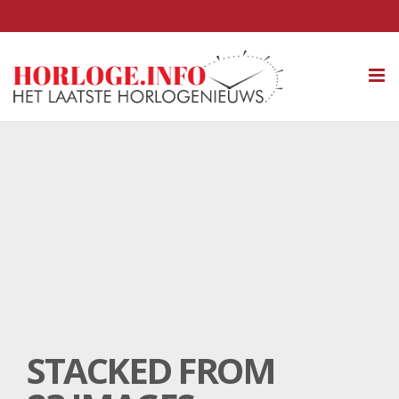
Tog
nav
STACKED FROM