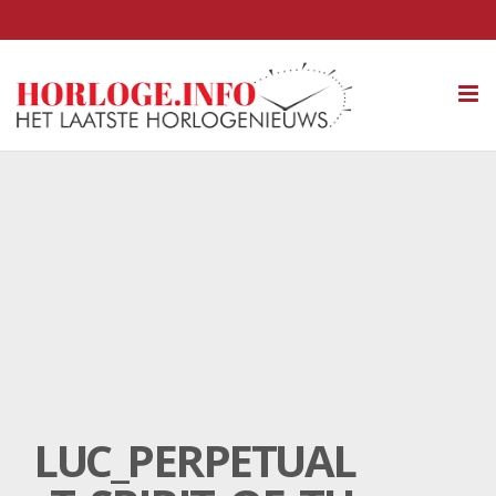
Tog
nav
LUC_PERPETUAL