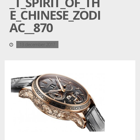
_T_SPIRIT_OF_TH
E_CHINESE_ZODI
AC__870
13 december 2017