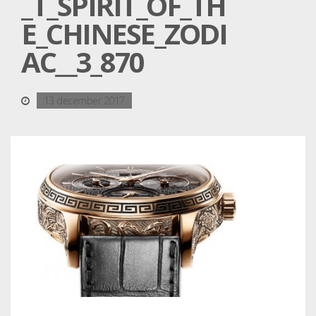
_T_SPIRIT_OF_TH
E_CHINESE_ZODI
AC__3_870
13 december 2017