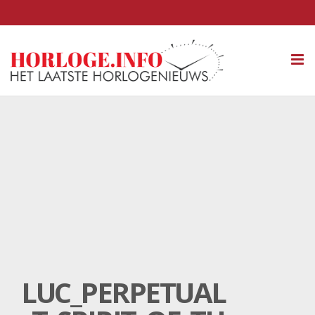
Tog
nav
LUC_PERPETUAL