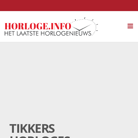
Tog
nav
TIKKERS