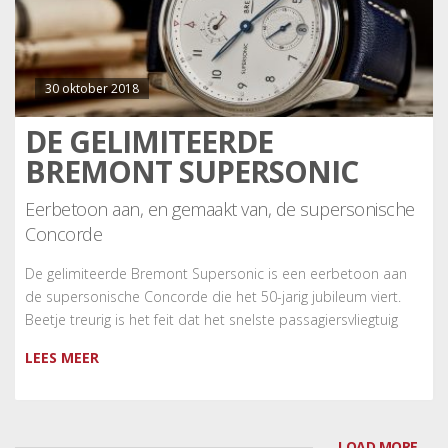
30 oktober 2018
DE GELIMITEERDE
BREMONT SUPERSONIC
Eerbetoon aan, en gemaakt van, de supersonische
Concorde
De gelimiteerde Bremont Supersonic is een eerbetoon aan
de supersonische Concorde die het 50-jarig jubileum viert.
Beetje treurig is het feit dat het snelste passagiersvliegtuig
LEES MEER
LOAD MORE