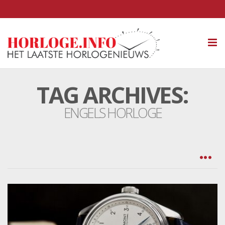
Tog
nav
TAG ARCHIVES:
ENGELS HORLOGE