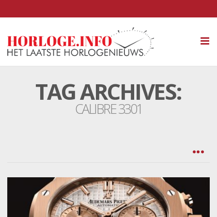
Tog
nav
TAG ARCHIVES:
CALIBRE 3301