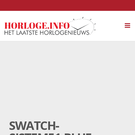
Tog
nav
SWATCH-