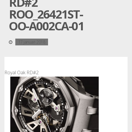
RD#2
ROO_26421ST-
OO-A002CA-01
17 januari 2018
Royal Oak RD#2