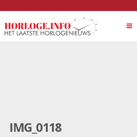
Tog
nav
IMG_0118