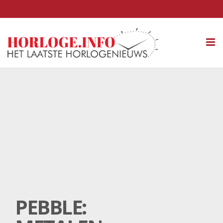
Tog
nav
PEBBLE: