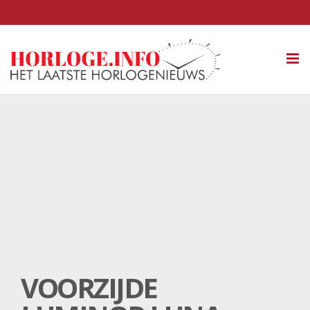
Tog
nav
VOORZIJDE