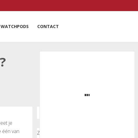
WATCHPODS
CONTACT
?
eet je
e één van
Zoeken door onze nieuwsartikelen