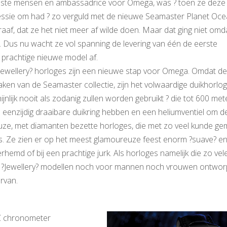
iste mensen en ambassadrice voor Omega, was ? toen ze deze
essie om had ? zo verguld met de nieuwe Seamaster Planet Oce
aaf, dat ze het niet meer af wilde doen. Maar dat ging niet omd
 Dus nu wacht ze vol spanning de levering van één de eerste
 prachtige nieuwe model af.
ewellery? horloges zijn een nieuwe stap voor Omega. Omdat de
ken van de Seamaster collectie, zijn het volwaardige duikhorlog
nlijk nooit als zodanig zullen worden gebruikt ? die tot 600 met
n eenzijdig draaibare duikring hebben en een heliumventiel om d
euze, met diamanten bezette horloges, die met zo veel kunde gem
s. Ze zien er op het meest glamoureuze feest enorm ?suave? en
emd of bij een prachtige jurk. Als horloges namelijk die zo vel
n ?Jewellery? modellen noch voor mannen noch vrouwen ontwor
rvan.
SC chronometer