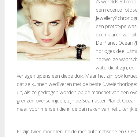
?s werelds 50 moo
een recente fotos
Jewellery? chronogr
een prototype was.
exemplaren van dit
De Planet Ocean ?J
horloges deel uitma
hoewel ze waarschij
waterdicht zijn, ee
verlagen tijdens een diepe duik. Maar het zijn ook luxu
dat ze kunnen wedijveren met de beste juwelenhorloge
uit, als ze gedragen worden op de manchet van een overh
grenzen overschrijden, zijn de Seamaster Planet Ocea
maar voor mensen die in de ban raken van het uiterlijk e
Er zijn twee modellen, beide met automatische en CO