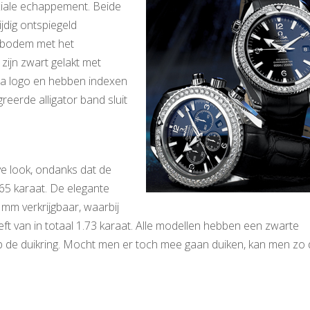
xiale echappement. Beide
jdig ontspiegeld
e bodem met het
zijn zwart gelakt met
ega logo en hebben indexen
eerde alligator band sluit
e look, ondanks dat de
.65 karaat. De elegante
mm verkrijgbaar, waarbij
eft van in totaal 1.73 karaat. Alle modellen hebben een zwarte
p de duikring. Mocht men er toch mee gaan duiken, kan men zo