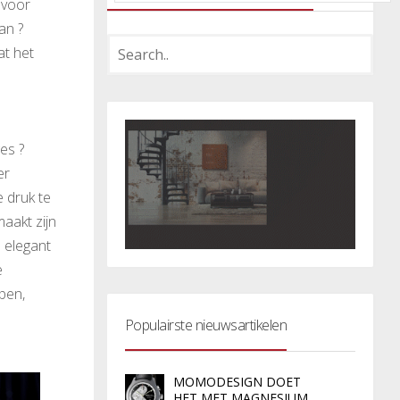
 voor
an ?
at het
es ?
er
e druk te
aakt zijn
 elegant
e
pen,
Populairste nieuwsartikelen
MOMODESIGN DOET
HET MET MAGNESIUM