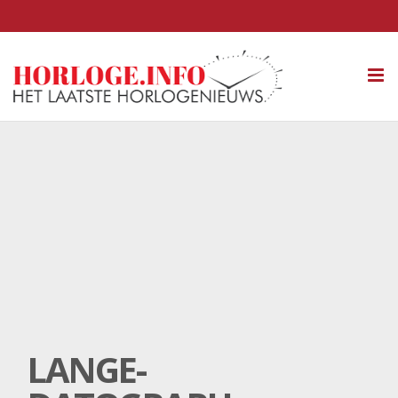
Tog
nav
LANGE-