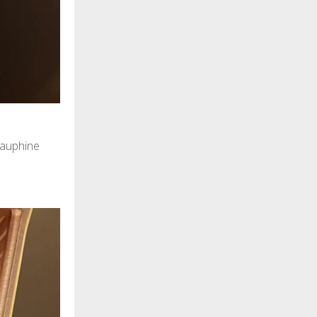
dauphine
e