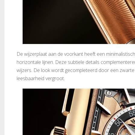
De wijzerplaat aan de voorkant heeft een minimalistis
horizontale lijnen. Deze subtiele details complemente
wijzers. De look wordt gecompleteerd door een zwarte mi
leesbaarheid vergroot.