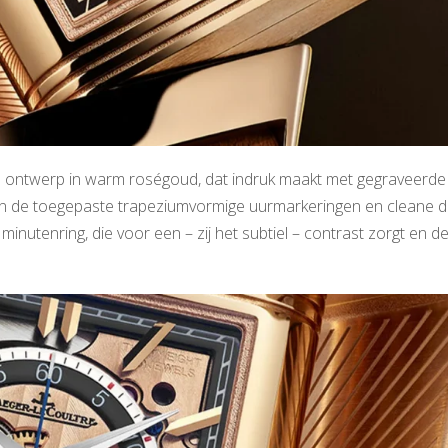
ch ontwerp in warm roségoud, dat indruk maakt met gegraveerde
ren de toegepaste trapeziumvormige uurmarkeringen en cleane 
nutenring, die voor een – zij het subtiel – contrast zorgt en d