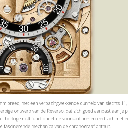
9mm breed, met een verbazingwekkende dunheid van slechts 11
werpige ontwerp van de Reverso, dat zich goed aanpast aan je po
 het horloge multifunctioneel: de voorkant presenteert zich met 
t de fascinerende mechanica van de chronograaf onthult.