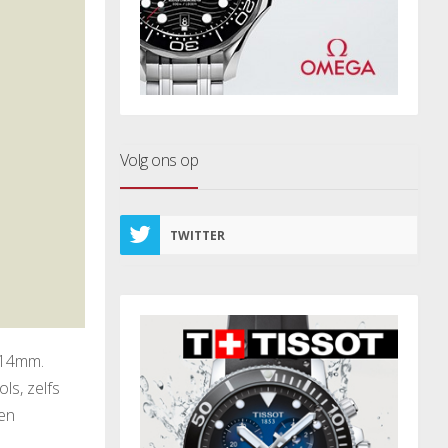
Volg ons op
TWITTER
,14mm.
ls, zelfs
een