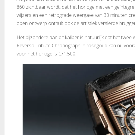
860 zichtbaar wordt, dat het horloge met een geïntegr
wijzers en een retrograde weergave van 30 minuten creë
open ontwerp onthult ook de artistiek versierde brugge
Het bijzondere aan dit kaliber is natuurlijk dat het twee
Reverso Tribute Chronograph in roségoud kan nu vooraf 
voor het horloge is €​​71.500.