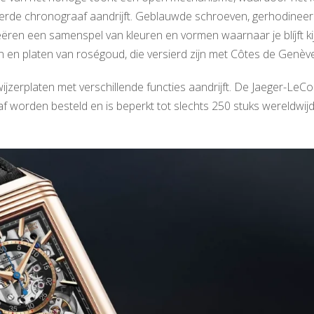
eerde chronograaf aandrijft. Geblauwde schroeven, gerhodinee
ren een samenspel van kleuren en vormen waarnaar je blíjft ki
n en platen van roségoud, die versierd zijn met Côtes de Genève
 wijzerplaten met verschillende functies aandrijft. De Jaeger-LeCo
worden besteld en is beperkt tot slechts 250 stuks wereldwijd.