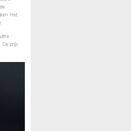
rde
jken. Het
.
ultre
 De prijs