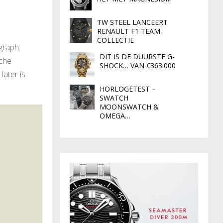
TW STEEL LANCEERT
RENAULT F1 TEAM-
COLLECTIE
graph.
DIT IS DE DUURSTE G-
sche
SHOCK… VAN €363.000
later is
HORLOGETEST –
SWATCH
MOONSWATCH &
OMEGA…