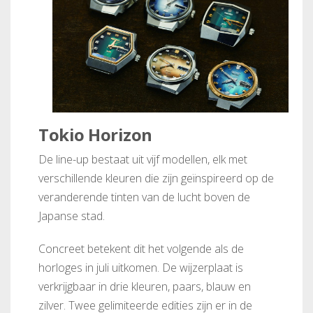
Tokio Horizon
De line-up bestaat uit vijf modellen, elk met
verschillende kleuren die zijn geïnspireerd op de
veranderende tinten van de lucht boven de
Japanse stad.
Concreet betekent dit het volgende als de
horloges in juli uitkomen. De wijzerplaat is
verkrijgbaar in drie kleuren, paars, blauw en
zilver. Twee gelimiteerde edities zijn er in de