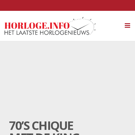
Tog
nav
70’S CHIQUE